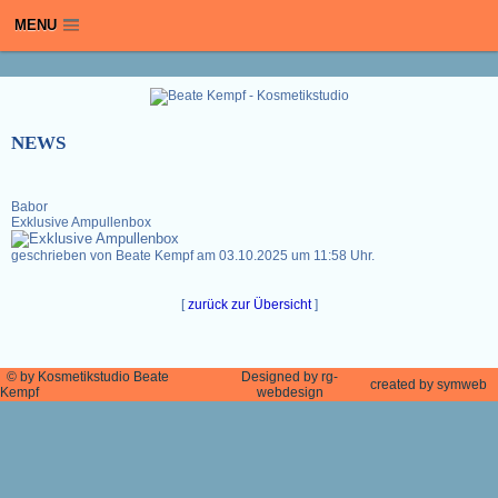
/
MENU
NEWS
Babor
Exklusive Ampullenbox
geschrieben von Beate Kempf am 03.10.2025 um 11:58 Uhr.
[
zurück zur Übersicht
]
©
by Kosmetikstudio Beate
Designed by rg-
created by symweb
Kempf
webdesign