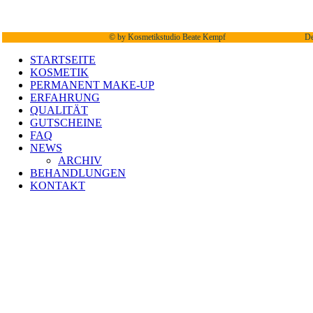
©
by Kosmetikstudio Beate Kempf
De
STARTSEITE
KOSMETIK
PERMANENT MAKE-UP
ERFAHRUNG
QUALITÄT
GUTSCHEINE
FAQ
NEWS
ARCHIV
BEHANDLUNGEN
KONTAKT