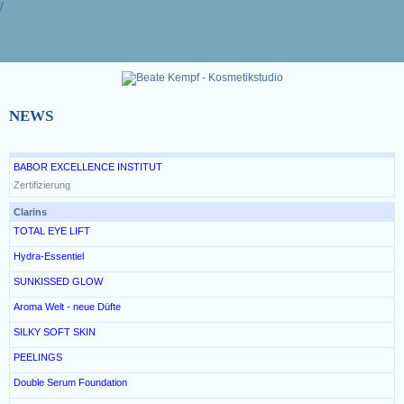
/
NEWS
BABOR EXCELLENCE INSTITUT
Zertifizierung
Clarins
TOTAL EYE LIFT
Hydra-Essentiel
SUNKISSED GLOW
Aroma Welt - neue Düfte
SILKY SOFT SKIN
PEELINGS
Double Serum Foundation