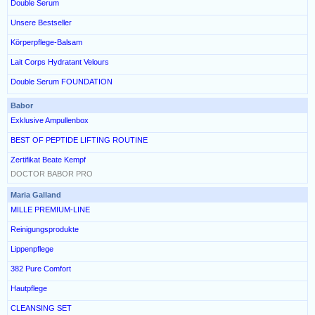
Double Serum
Unsere Bestseller
Körperpflege-Balsam
Lait Corps Hydratant Velours
Double Serum FOUNDATION
Babor
Exklusive Ampullenbox
BEST OF PEPTIDE LIFTING ROUTINE
Zertifikat Beate Kempf
DOCTOR BABOR PRO
Maria Galland
MILLE PREMIUM-LINE
Reinigungsprodukte
Lippenpflege
382 Pure Comfort
Hautpflege
CLEANSING SET