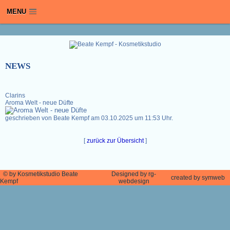
/
MENU
NEWS
Clarins
Aroma Welt - neue Düfte
geschrieben von Beate Kempf am 03.10.2025 um 11:53 Uhr.
[
zurück zur Übersicht
]
©
by Kosmetikstudio Beate
Designed by rg-
created by symweb
Kempf
webdesign