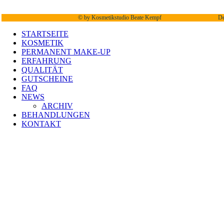
©
by Kosmetikstudio Beate Kempf
De
STARTSEITE
KOSMETIK
PERMANENT MAKE-UP
ERFAHRUNG
QUALITÄT
GUTSCHEINE
FAQ
NEWS
ARCHIV
BEHANDLUNGEN
KONTAKT