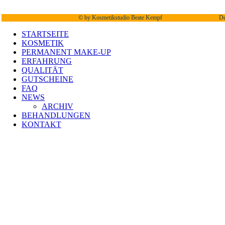
©
by Kosmetikstudio Beate Kempf
De
STARTSEITE
KOSMETIK
PERMANENT MAKE-UP
ERFAHRUNG
QUALITÄT
GUTSCHEINE
FAQ
NEWS
ARCHIV
BEHANDLUNGEN
KONTAKT