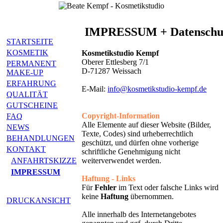
IMPRESSUM + Datenschut
STARTSEITE
KOSMETIK
Kosmetikstudio Kempf
Oberer Ettlesberg 7/1
PERMANENT
D-71287 Weissach
MAKE-UP
ERFAHRUNG
E-Mail:
info@kosmetikstudio-kempf.de
QUALITÄT
GUTSCHEINE
Copyright-Information
FAQ
Alle Elemente auf dieser Website (Bilder,
NEWS
Texte, Codes) sind urheberrechtlich
BEHANDLUNGEN
geschützt, und dürfen ohne vorherige
KONTAKT
schriftliche Genehmigung nicht
weiterverwendet werden.
ANFAHRTSKIZZE
IMPRESSUM
Haftung - Links
Für
Fehler
im Text oder falsche Links wird
keine
Haftung
übernommen.
DRUCKANSICHT
Alle innerhalb des Internetangebotes