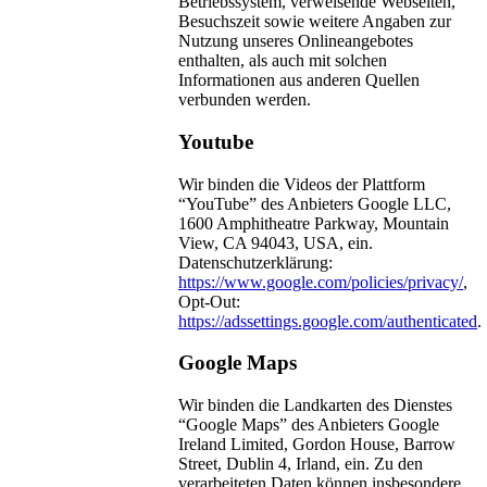
Betriebssystem, verweisende Webseiten,
Besuchszeit sowie weitere Angaben zur
Nutzung unseres Onlineangebotes
enthalten, als auch mit solchen
Informationen aus anderen Quellen
verbunden werden.
Youtube
Wir binden die Videos der Plattform
“YouTube” des Anbieters Google LLC,
1600 Amphitheatre Parkway, Mountain
View, CA 94043, USA, ein.
Datenschutzerklärung:
https://www.google.com/policies/privacy/
,
Opt-Out:
https://adssettings.google.com/authenticated
.
Google Maps
Wir binden die Landkarten des Dienstes
“Google Maps” des Anbieters Google
Ireland Limited, Gordon House, Barrow
Street, Dublin 4, Irland, ein. Zu den
verarbeiteten Daten können insbesondere