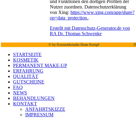
und Funktionen den dortigen Profilen der
Nutzer zuordnen. Datenschutzerklärung
von Xing:
https://www.xing.com/app/share?
op=data_protection.
.
Erstellt mit Datenschutz-Generator.de von
RA Dr. Thomas Schwenke
©
by Kosmetikstudio Beate Kempf
D
STARTSEITE
KOSMETIK
PERMANENT MAKE-UP
ERFAHRUNG
QUALITÄT
GUTSCHEINE
FAQ
NEWS
BEHANDLUNGEN
KONTAKT
ANFAHRTSKIZZE
IMPRESSUM