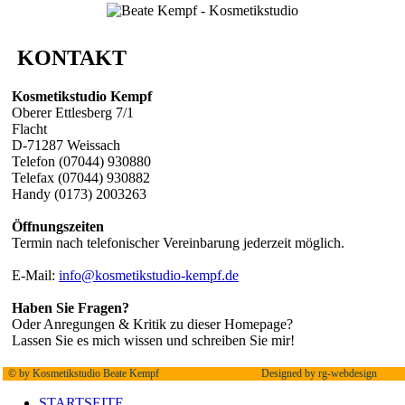
KONTAKT
Kosmetikstudio Kempf
Oberer Ettlesberg 7/1
Flacht
D-71287 Weissach
Telefon (07044) 930880
Telefax (07044) 930882
Handy (0173) 2003263
Öffnungszeiten
Termin nach telefonischer Vereinbarung jederzeit möglich.
E-Mail:
info@kosmetikstudio-kempf.de
Haben Sie Fragen?
Oder Anregungen & Kritik zu dieser Homepage?
Lassen Sie es mich wissen und schreiben Sie mir!
©
by Kosmetikstudio Beate Kempf
Designed by rg-webdesign
STARTSEITE