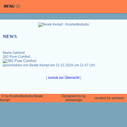
/
MENU
NEWS
Maria Galland
382 Pure Comfort
geschrieben von Beate Kempf am 31.01.2026 um 11:47 Uhr.
[
zurück zur Übersicht
]
©
by Kosmetikstudio Beate
Designed by rg-
created by symweb
Kempf
webdesign